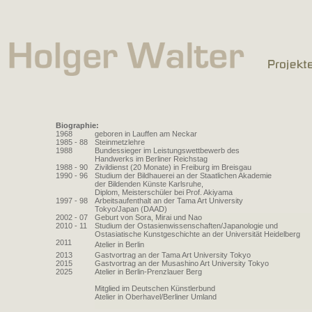
Biographie:
1968
geboren in Lauffen am Neckar
1985 - 88
Steinmetzlehre
1988
Bundessieger im Leistungswettbewerb des
Handwerks im Berliner Reichstag
1988 - 90
Zivildienst (20 Monate) in Freiburg im Breisgau
1990 - 96
Studium der Bildhauerei an der Staatlichen Akademie
der Bildenden Künste Karlsruhe,
Diplom, Meisterschüler bei Prof. Akiyama
1997 - 98
Arbeitsaufenthalt an der Tama Art University
Tokyo/Japan (DAAD)
2002 - 07
Geburt von Sora, Mirai und Nao
2010 - 11
Studium der Ostasienwissenschaften/Japanologie und
Ostasiatische Kunstgeschichte an der Universität Heidelberg
2011
Atelier in Berlin
2013
Gastvortrag an der Tama Art University Tokyo
2015
Gastvortrag an der Musashino Art University Tokyo
2025
Atelier in Berlin-Prenzlauer Berg
Mitglied im Deutschen Künstlerbund
Atelier in Oberhavel/Berliner Umland