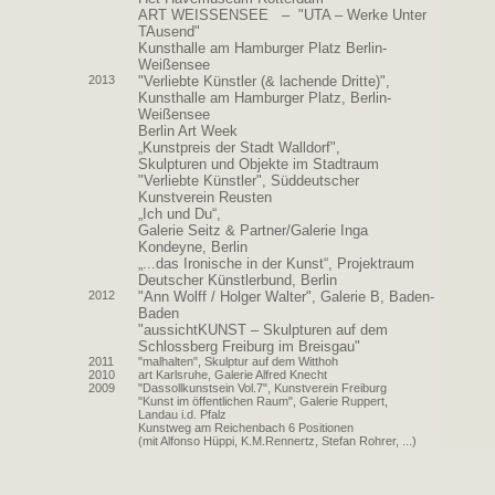
ART WEISSENSEE – "UTA – Werke Unter
TAusend"
Kunsthalle am Hamburger Platz Berlin-
Weißensee
2013
"Verliebte Künstler (& lachende Dritte)",
Kunsthalle am Hamburger Platz, Berlin-
Weißensee
Berlin Art Week
„Kunstpreis der Stadt Walldorf",
Skulpturen und Objekte im Stadtraum
"Verliebte Künstler", Süddeutscher
Kunstverein Reusten
„Ich und Du“,
Galerie Seitz & Partner/Galerie Inga
Kondeyne, Berlin
„...das Ironische in der Kunst“, Projektraum
Deutscher Künstlerbund, Berlin
2012
"Ann Wolff / Holger Walter", Galerie B, Baden-
Baden
"aussichtKUNST – Skulpturen auf dem
Schlossberg Freiburg im Breisgau"
2011
"malhalten", Skulptur auf dem Witthoh
2010
art Karlsruhe, Galerie Alfred Knecht
2009
"Dassollkunstsein Vol.7", Kunstverein Freiburg
"Kunst im öffentlichen Raum", Galerie Ruppert,
Landau i.d. Pfalz
Kunstweg am Reichenbach 6 Positionen
(mit Alfonso Hüppi, K.M.Rennertz, Stefan Rohrer, ...)