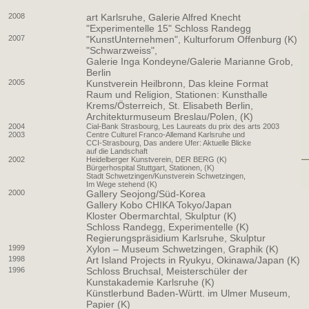
2008
art Karlsruhe, Galerie Alfred Knecht
"Experimentelle 15" Schloss Randegg
2007
"KunstUnternehmen", Kulturforum Offenburg (K)
"Schwarzweiss",
Galerie Inga Kondeyne/Galerie Marianne Grob,
Berlin
2005
Kunstverein Heilbronn, Das kleine Format
Raum und Religion, Stationen: Kunsthalle
Krems/Österreich, St. Elisabeth Berlin,
Architekturmuseum Breslau/Polen, (K)
2004
Cial-Bank Strasbourg, Les Laureats du prix des arts 2003
2003
Centre Culturel Franco-Allemand Karlsruhe und
CCI-Strasbourg, Das andere Ufer: Aktuelle Blicke
auf die Landschaft
2002
Heidelberger Kunstverein, DER BERG (K)
Bürgerhospital Stuttgart, Stationen, (K)
Stadt Schwetzingen/Kunstverein Schwetzingen,
Im Wege stehend (K)
2000
Gallery Seojong/Süd-Korea
Gallery Kobo CHIKA Tokyo/Japan
Kloster Obermarchtal, Skulptur (K)
Schloss Randegg, Experimentelle (K)
Regierungspräsidium Karlsruhe, Skulptur
1999
Xylon – Museum Schwetzingen, Graphik (K)
1998
Art Island Projects in Ryukyu, Okinawa/Japan (K)
1996
Schloss Bruchsal, Meisterschüler der
Kunstakademie Karlsruhe (K)
Künstlerbund Baden-Württ. im Ulmer Museum,
Papier (K)