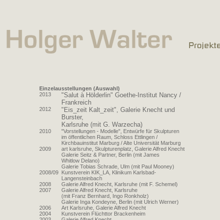
Einzelausstellungen (Auswahl)
2013
"Salut à Hölderlin" Goethe-Institut Nancy /
Frankreich
2012
"Eis_zeit Kalt_zeit", Galerie Knecht und
Burster,
Karlsruhe (mit G. Warzecha)
2010
"Vorstellungen - Modelle", Entwürfe für Skulpturen
im öffentlichen Raum, Schloss Ettlingen /
Kirchbauinstitut Marburg / Alte Universität Marburg
2009
art karlsruhe, Skulpturenplatz, Galerie Alfred Knecht
Galerie Seitz & Partner, Berlin (mit James
Whitlow Delano)
Galerie Tobias Schrade, Ulm (mit Paul Mooney)
2008/09
Kunstverein KIK_LA, Klinikum Karlsbad-
Langensteinbach
2008
Galerie Alfred Knecht, Karlsruhe (mit F. Schemel)
2007
Galerie Alfred Knecht, Karlsruhe
(mit Franz Bernhard, Ingo Ronkholz)
Galerie Inga Kondeyne, Berlin (mit Ulrich Werner)
2006
Art Karlsruhe, Galerie Alfred Knecht
2004
Kunstverein Flüchttor Brackenheim
2003
Galerie Alfred Knecht,