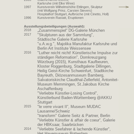
Karlsruhe (mit Elke Wree)
1997
Kunstverein Wilhelmshöhe Ettlingen, Skulptur
(mit Wolfgang Prinz, Carsten Sievers)
Hospitalhof Stuttgart, Aufbrüche (mit Cinetto, Holl)
1996
Kunstverein Rastatt, Eruptionen
Ausstellungsbeteiligungen (Auswahl):
2018
„Zusammenspiel“ DG-Galerie München
2017
"Skulpturen aus der Sammlung",
Städtische Galerie Karlsruhe
"u.A.w.g.", Majolika Manufaktur Karlsruhe und
Berlin Art Institute Weissensee
2016
"Luther reicht nicht! Künstlerische Impulse zur
ständigen Reformation", Domkreuzgang
Würzburg (2015), Kunsthaus Kaufbeuren,
Kloster Roggenburg, Stadtgalerie Dillingen,
Heilig Geist-Kirche Schweinfurt, Stadtkirche
Bayreuth, Diözesanmuseum Bamberg,
Salvatoriskirche Claudthal-Zellerfeld, Antonitet-
Museum Memmingen, St.Jakobus Kirche
Aschaffenburg
"Verliebte Künstler-Losing Control",
Künstlerbund Baden-Württemberg @AKKU
Stuttgart
2015
"le verre vivant II“, Museum MUDAC
Lausanne/Schweiz
"transform" Galerie Seitz & Partner, Berlin
"Verliebte Künstler & affair de coeur“, Galerie
der HBKsaar, Saarbrücken
2014
"Verliebte Seefahrer & lachende Künstler",
Het Havemuseum Rotterdam