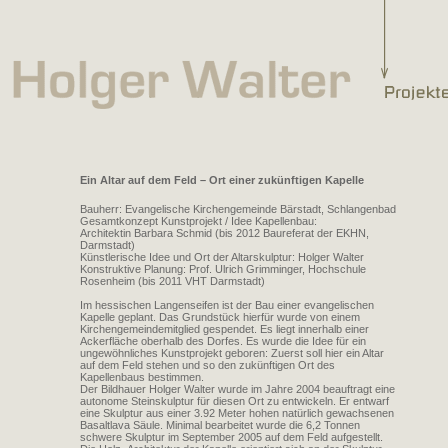
Ein Altar auf dem Feld – Ort einer zukünftigen Kapelle
Bauherr: Evangelische Kirchengemeinde Bärstadt, Schlangenbad
Gesamtkonzept Kunstprojekt / Idee Kapellenbau:
Architektin Barbara Schmid (bis 2012 Baureferat der EKHN,
Darmstadt)
Künstlerische Idee und Ort der Altarskulptur: Holger Walter
Konstruktive Planung: Prof. Ulrich Grimminger, Hochschule
Rosenheim (bis 2011 VHT Darmstadt)
Im hessischen Langenseifen ist der Bau einer evangelischen
Kapelle geplant. Das Grundstück hierfür wurde von einem
Kirchengemeindemitglied gespendet. Es liegt innerhalb einer
Ackerfläche oberhalb des Dorfes. Es wurde die Idee für ein
ungewöhnliches Kunstprojekt geboren: Zuerst soll hier ein Altar
auf dem Feld stehen und so den zukünftigen Ort des
Kapellenbaus bestimmen.
Der Bildhauer Holger Walter wurde im Jahre 2004 beauftragt eine
autonome Steinskulptur für diesen Ort zu entwickeln. Er entwarf
eine Skulptur aus einer 3.92 Meter hohen natürlich gewachsenen
Basaltlava Säule. Minimal bearbeitet wurde die 6,2 Tonnen
schwere Skulptur im September 2005 auf dem Feld aufgestellt.