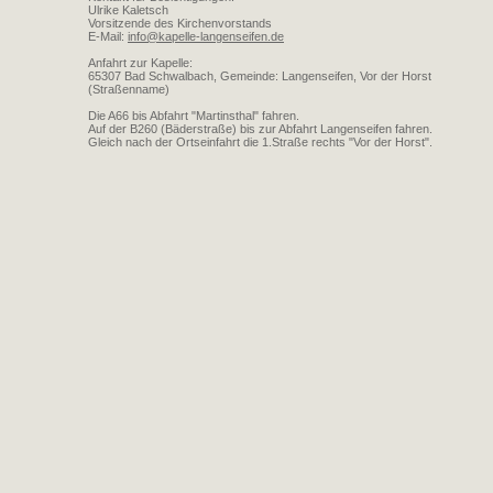
Ulrike Kaletsch
Vorsitzende des Kirchenvorstands
E-Mail:
info@kapelle-langenseifen.de
Anfahrt zur Kapelle:
65307 Bad Schwalbach, Gemeinde: Langenseifen, Vor der Horst
(Straßenname)
Die A66 bis Abfahrt "Martinsthal" fahren.
Auf der B260 (Bäderstraße) bis zur Abfahrt Langenseifen fahren.
Gleich nach der Ortseinfahrt die 1.Straße rechts "Vor der Horst".