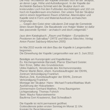
Die Holz- Architektur der Kapelle orientiert sich an der Skulptur,
an deren Lage, Höhe und Aufstellungsort. In der Kapelle der
Architektin Barbara Schmid wird die Skulptur durch ein
kreisrundes Loch frei den Fußboden durchdringen und 102 cm
hoch im Kapellenraum erscheinen. Der untere Teil der Skulptur
wird in einem begehbaren Raum erfahrbar. Altarskulptur und
Kapelle sind in Form und Material Ausdruck archaischen
Ursprungs.
„... Gegen den Geist einer säkularen Zeit wagt die Gemeinde
einen neuen Beginn. Die Basaltstele von Holger Walter ist dafür
das passende Symbol – archaisch und doch zeitgemäß.“
(aus dem Katalogbuch: „Raum und Religion - Europäische
Positionen im Sakralbau“ ORTE und Marcus Nitschke; Verlag
Anton Pustet Salzburg-München 2005)
Im Mai 2010 wurde mit dem Bau der Kapelle in Langenseifen
begonnen.
Die Einweihung der Kapelle Langenseifen war am 3. Juni 2012.
Beteiligte am Kunstprojekt und Kapellenbau:
Ev. Kirchengemeinde Bärstadt, Pfarrer Eberhard Geisler.
Herr Ernst, Stifter des Grundstückes
Ulrike Kaletsch, Vorsitzende des Kirchenvorstandes
Pfarrer Martin Benn, ehem. Kunstbeauftragter der EKHN,
Zentrum Verkündigung Frankfurt.
Markus Zink, Kunstbeauftragter der EKHN, Zentrum
Verkündigung Frankfurt
Montage der Skulptur: Hans- Michael Franke/Matthias Muth
Ausführung der Holzarbeiten:
Zimmermann Gerhard Matthes, Firma Baumgarten
Lichtgestaltung: Thomas Fuhrich
Stein: Mayko Natursteinwerke
Baufirma Gert Krautworst, Bad Schwalbach
Die Kapelle ist nicht permanent geöffnet.
Gottesdienste jeden ersten Sonntag im Monat 11 Uhr.
Kontakt für Besichtigungen: