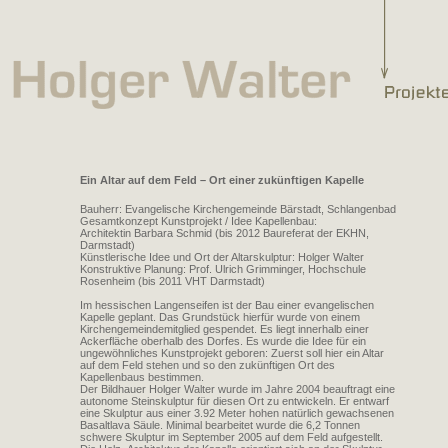
Ein Altar auf dem Feld – Ort einer zukünftigen Kapelle
Bauherr: Evangelische Kirchengemeinde Bärstadt, Schlangenbad
Gesamtkonzept Kunstprojekt / Idee Kapellenbau:
Architektin Barbara Schmid (bis 2012 Baureferat der EKHN,
Darmstadt)
Künstlerische Idee und Ort der Altarskulptur: Holger Walter
Konstruktive Planung: Prof. Ulrich Grimminger, Hochschule
Rosenheim (bis 2011 VHT Darmstadt)
Im hessischen Langenseifen ist der Bau einer evangelischen
Kapelle geplant. Das Grundstück hierfür wurde von einem
Kirchengemeindemitglied gespendet. Es liegt innerhalb einer
Ackerfläche oberhalb des Dorfes. Es wurde die Idee für ein
ungewöhnliches Kunstprojekt geboren: Zuerst soll hier ein Altar
auf dem Feld stehen und so den zukünftigen Ort des
Kapellenbaus bestimmen.
Der Bildhauer Holger Walter wurde im Jahre 2004 beauftragt eine
autonome Steinskulptur für diesen Ort zu entwickeln. Er entwarf
eine Skulptur aus einer 3.92 Meter hohen natürlich gewachsenen
Basaltlava Säule. Minimal bearbeitet wurde die 6,2 Tonnen
schwere Skulptur im September 2005 auf dem Feld aufgestellt.