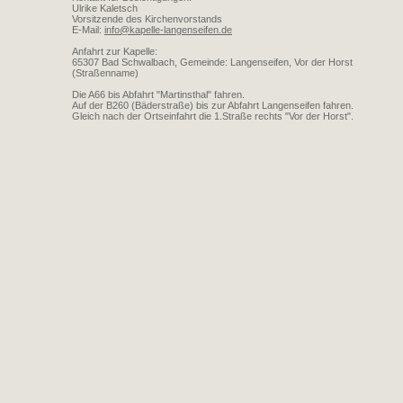
Ulrike Kaletsch
Vorsitzende des Kirchenvorstands
E-Mail:
info@kapelle-langenseifen.de
Anfahrt zur Kapelle:
65307 Bad Schwalbach, Gemeinde: Langenseifen, Vor der Horst
(Straßenname)
Die A66 bis Abfahrt "Martinsthal" fahren.
Auf der B260 (Bäderstraße) bis zur Abfahrt Langenseifen fahren.
Gleich nach der Ortseinfahrt die 1.Straße rechts "Vor der Horst".