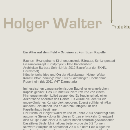
Ein Altar auf dem Feld – Ort einer zukünftigen Kapelle
Bauherr: Evangelische Kirchengemeinde Bärstadt, Schlangenbad
Gesamtkonzept Kunstprojekt / Idee Kapellenbau:
Architektin Barbara Schmid (bis 2012 Baureferat der EKHN,
Darmstadt)
Künstlerische Idee und Ort der Altarskulptur: Holger Walter
Konstruktive Planung: Prof. Ulrich Grimminger, Hochschule
Rosenheim (bis 2011 VHT Darmstadt)
Im hessischen Langenseifen ist der Bau einer evangelischen
Kapelle geplant. Das Grundstück hierfür wurde von einem
Kirchengemeindemitglied gespendet. Es liegt innerhalb einer
Ackerfläche oberhalb des Dorfes. Es wurde die Idee für ein
ungewöhnliches Kunstprojekt geboren: Zuerst soll hier ein Altar
auf dem Feld stehen und so den zukünftigen Ort des
Kapellenbaus bestimmen.
Der Bildhauer Holger Walter wurde im Jahre 2004 beauftragt eine
autonome Steinskulptur für diesen Ort zu entwickeln. Er entwarf
eine Skulptur aus einer 3.92 Meter hohen natürlich gewachsenen
Basaltlava Säule. Minimal bearbeitet wurde die 6,2 Tonnen
schwere Skulptur im September 2005 auf dem Feld aufgestellt.