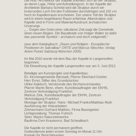
Die Holz- Architektur der Kapelle orientiert sich an der Skulptur,
an deren Lage, Höhe und Aufstellungsort. In der Kapelle der
Architektin Barbara Schmid wird die Skulptur durch ein
kreisrundes Loch frei den Fußboden durchdringen und 102 cm
hoch im Kapellenraum erscheinen. Der untere Teil der Skulptur
wird in einem begehbaren Raum erfahrbar. Altarskulptur und
Kapelle sind in Form und Material Ausdruck archaischen
Ursprungs.
„... Gegen den Geist einer säkularen Zeit wagt die Gemeinde
einen neuen Beginn. Die Basaltstele von Holger Walter ist dafür
das passende Symbol – archaisch und doch zeitgemäß.“
(aus dem Katalogbuch: „Raum und Religion - Europäische
Positionen im Sakralbau“ ORTE und Marcus Nitschke; Verlag
Anton Pustet Salzburg-München 2005)
Im Mai 2010 wurde mit dem Bau der Kapelle in Langenseifen
begonnen.
Die Einweihung der Kapelle Langenseifen war am 3. Juni 2012.
Beteiligte am Kunstprojekt und Kapellenbau:
Ev. Kirchengemeinde Bärstadt, Pfarrer Eberhard Geisler.
Herr Ernst, Stifter des Grundstückes
Ulrike Kaletsch, Vorsitzende des Kirchenvorstandes
Pfarrer Martin Benn, ehem. Kunstbeauftragter der EKHN,
Zentrum Verkündigung Frankfurt.
Markus Zink, Kunstbeauftragter der EKHN, Zentrum
Verkündigung Frankfurt
Montage der Skulptur: Hans- Michael Franke/Matthias Muth
Ausführung der Holzarbeiten:
Zimmermann Gerhard Matthes, Firma Baumgarten
Lichtgestaltung: Thomas Fuhrich
Stein: Mayko Natursteinwerke
Baufirma Gert Krautworst, Bad Schwalbach
Die Kapelle ist nicht permanent geöffnet.
Gottesdienste jeden ersten Sonntag im Monat 11 Uhr.
Kontakt für Besichtigungen: