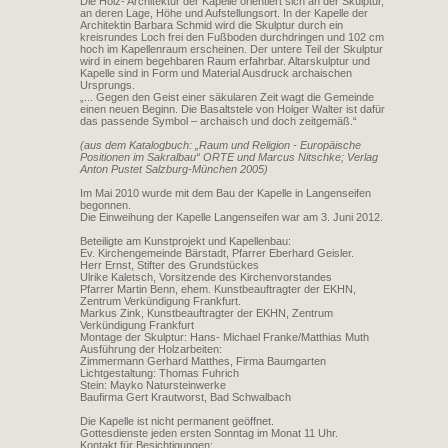
Die Holz- Architektur der Kapelle orientiert sich an der Skulptur,
an deren Lage, Höhe und Aufstellungsort. In der Kapelle der
Architektin Barbara Schmid wird die Skulptur durch ein
kreisrundes Loch frei den Fußboden durchdringen und 102 cm
hoch im Kapellenraum erscheinen. Der untere Teil der Skulptur
wird in einem begehbaren Raum erfahrbar. Altarskulptur und
Kapelle sind in Form und Material Ausdruck archaischen
Ursprungs.
„... Gegen den Geist einer säkularen Zeit wagt die Gemeinde
einen neuen Beginn. Die Basaltstele von Holger Walter ist dafür
das passende Symbol – archaisch und doch zeitgemäß.“
(aus dem Katalogbuch: „Raum und Religion - Europäische
Positionen im Sakralbau“ ORTE und Marcus Nitschke; Verlag
Anton Pustet Salzburg-München 2005)
Im Mai 2010 wurde mit dem Bau der Kapelle in Langenseifen
begonnen.
Die Einweihung der Kapelle Langenseifen war am 3. Juni 2012.
Beteiligte am Kunstprojekt und Kapellenbau:
Ev. Kirchengemeinde Bärstadt, Pfarrer Eberhard Geisler.
Herr Ernst, Stifter des Grundstückes
Ulrike Kaletsch, Vorsitzende des Kirchenvorstandes
Pfarrer Martin Benn, ehem. Kunstbeauftragter der EKHN,
Zentrum Verkündigung Frankfurt.
Markus Zink, Kunstbeauftragter der EKHN, Zentrum
Verkündigung Frankfurt
Montage der Skulptur: Hans- Michael Franke/Matthias Muth
Ausführung der Holzarbeiten:
Zimmermann Gerhard Matthes, Firma Baumgarten
Lichtgestaltung: Thomas Fuhrich
Stein: Mayko Natursteinwerke
Baufirma Gert Krautworst, Bad Schwalbach
Die Kapelle ist nicht permanent geöffnet.
Gottesdienste jeden ersten Sonntag im Monat 11 Uhr.
Kontakt für Besichtigungen: