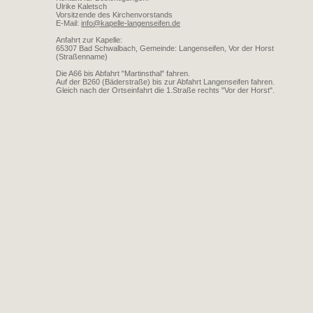
Ulrike Kaletsch
Vorsitzende des Kirchenvorstands
E-Mail:
info@kapelle-langenseifen.de
Anfahrt zur Kapelle:
65307 Bad Schwalbach, Gemeinde: Langenseifen, Vor der Horst
(Straßenname)
Die A66 bis Abfahrt "Martinsthal" fahren.
Auf der B260 (Bäderstraße) bis zur Abfahrt Langenseifen fahren.
Gleich nach der Ortseinfahrt die 1.Straße rechts "Vor der Horst".