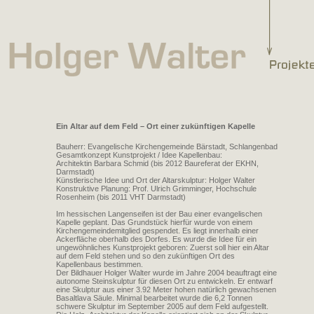
Ein Altar auf dem Feld – Ort einer zukünftigen Kapelle
Bauherr: Evangelische Kirchengemeinde Bärstadt, Schlangenbad
Gesamtkonzept Kunstprojekt / Idee Kapellenbau:
Architektin Barbara Schmid (bis 2012 Baureferat der EKHN,
Darmstadt)
Künstlerische Idee und Ort der Altarskulptur: Holger Walter
Konstruktive Planung: Prof. Ulrich Grimminger, Hochschule
Rosenheim (bis 2011 VHT Darmstadt)
Im hessischen Langenseifen ist der Bau einer evangelischen
Kapelle geplant. Das Grundstück hierfür wurde von einem
Kirchengemeindemitglied gespendet. Es liegt innerhalb einer
Ackerfläche oberhalb des Dorfes. Es wurde die Idee für ein
ungewöhnliches Kunstprojekt geboren: Zuerst soll hier ein Altar
auf dem Feld stehen und so den zukünftigen Ort des
Kapellenbaus bestimmen.
Der Bildhauer Holger Walter wurde im Jahre 2004 beauftragt eine
autonome Steinskulptur für diesen Ort zu entwickeln. Er entwarf
eine Skulptur aus einer 3.92 Meter hohen natürlich gewachsenen
Basaltlava Säule. Minimal bearbeitet wurde die 6,2 Tonnen
schwere Skulptur im September 2005 auf dem Feld aufgestellt.