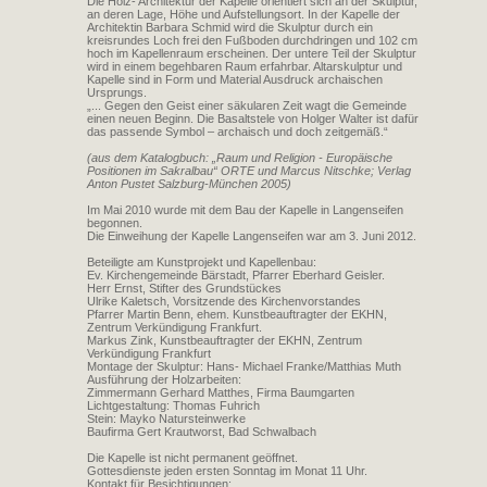
Die Holz- Architektur der Kapelle orientiert sich an der Skulptur,
an deren Lage, Höhe und Aufstellungsort. In der Kapelle der
Architektin Barbara Schmid wird die Skulptur durch ein
kreisrundes Loch frei den Fußboden durchdringen und 102 cm
hoch im Kapellenraum erscheinen. Der untere Teil der Skulptur
wird in einem begehbaren Raum erfahrbar. Altarskulptur und
Kapelle sind in Form und Material Ausdruck archaischen
Ursprungs.
„... Gegen den Geist einer säkularen Zeit wagt die Gemeinde
einen neuen Beginn. Die Basaltstele von Holger Walter ist dafür
das passende Symbol – archaisch und doch zeitgemäß.“
(aus dem Katalogbuch: „Raum und Religion - Europäische
Positionen im Sakralbau“ ORTE und Marcus Nitschke; Verlag
Anton Pustet Salzburg-München 2005)
Im Mai 2010 wurde mit dem Bau der Kapelle in Langenseifen
begonnen.
Die Einweihung der Kapelle Langenseifen war am 3. Juni 2012.
Beteiligte am Kunstprojekt und Kapellenbau:
Ev. Kirchengemeinde Bärstadt, Pfarrer Eberhard Geisler.
Herr Ernst, Stifter des Grundstückes
Ulrike Kaletsch, Vorsitzende des Kirchenvorstandes
Pfarrer Martin Benn, ehem. Kunstbeauftragter der EKHN,
Zentrum Verkündigung Frankfurt.
Markus Zink, Kunstbeauftragter der EKHN, Zentrum
Verkündigung Frankfurt
Montage der Skulptur: Hans- Michael Franke/Matthias Muth
Ausführung der Holzarbeiten:
Zimmermann Gerhard Matthes, Firma Baumgarten
Lichtgestaltung: Thomas Fuhrich
Stein: Mayko Natursteinwerke
Baufirma Gert Krautworst, Bad Schwalbach
Die Kapelle ist nicht permanent geöffnet.
Gottesdienste jeden ersten Sonntag im Monat 11 Uhr.
Kontakt für Besichtigungen: