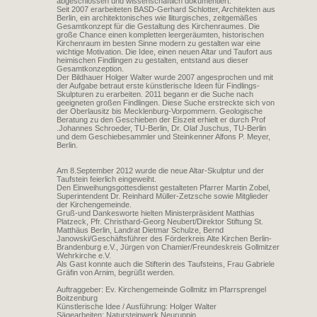
abgeschlossen und wissenschaftlich dokumentiert.
Seit 2007 erarbeiteten BASD-Gerhard Schlotter, Architekten aus
Berlin, ein architektonisches wie lliturgisches, zeitgemäßes
Gesamtkonzept für die Gestaltung des Kirchenraumes. Die
große Chance einen kompletten leergeräumten, historischen
Kirchenraum im besten Sinne modern zu gestalten war eine
wichtige Motivation. Die Idee, einen neuen Altar und Taufort aus
heimischen Findlingen zu gestalten, entstand aus dieser
Gesamtkonzeption.
Der Bildhauer Holger Walter wurde 2007 angesprochen und mit
der Aufgabe betraut erste künstlerische Ideen für Findlings-
Skulpturen zu erarbeiten. 2011 begann er die Suche nach
geeigneten großen Findlingen. Diese Suche erstreckte sich von
der Oberlausitz bis Mecklenburg-Vorpommern. Geologische
Beratung zu den Geschieben der Eiszeit erhielt er durch Prof
.Johannes Schroeder, TU-Berlin, Dr. Olaf Juschus, TU-Berlin
und dem Geschiebesammler und Steinkenner Alfons P. Meyer,
Berlin.
Am 8.September 2012 wurde die neue Altar-Skulptur und der
Taufstein feierlich eingeweiht.
Den Einweihungsgottesdienst gestalteten Pfarrer Martin Zobel,
Superintendent Dr. Reinhard Müller-Zetzsche sowie Mitglieder
der Kirchengemeinde.
Gruß-und Dankesworte hielten Ministerpräsident Matthias
Platzeck, Pfr. Christhard-Georg Neubert/Direktor Stiftung St.
Matthäus Berlin, Landrat Dietmar Schulze, Bernd
Janowski/Geschäftsführer des Förderkreis Alte Kirchen Berlin-
Brandenburg e.V., Jürgen von Chamier/Freundeskreis Gollmitzer
Wehrkirche e.V.
Als Gast konnte auch die Stifterin des Taufsteins, Frau Gabriele
Gräfin von Arnim, begrüßt werden.
Auftraggeber: Ev. Kirchengemeinde Gollmitz im Pfarrsprengel
Boitzenburg
Künstlerische Idee / Ausführung: Holger Walter
Sägearbeiten: Natursteinwerk Neuruppin