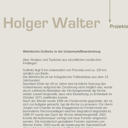
Wehrkirche Gollmitz in der Uckermark/Brandenburg
Altar-Skulptur und Taufstein aus eiszeitlichen nordischen
Findlingen
Gollmitz liegt 9 km südwestlich von Prenzlau und ca. 100 km
nördlich von Berlin.
Die Wehrkirche ist ein frühgotischer Feldsteinbau aus dem 13.
Jahrhundert.
Nachdem Ende der 60-er Jahre eine kirchliche Nutzung des
Gotteshauses aufgrund der Zerstörung nicht möglich war, wurde
durch zahlreiche Aktivitäten der Kirchengemeinde die Kirche
wieder soweit hergestellt, dass eine Einweihung zu Erntedank im
Oktober 1971 stattfinden konnte.
Nach der Wende wurde 1995 ein Förderverein gegründet, der es
sich zur Aufgabe gemacht, hat die Kirche zu erneuern. Für Herrn
Jürgen von Chamier ist das Engagement im Förderverein ein
besonderes Herzensanliegen welches biografisch begründet ist.
1996-97 wurde das Dach der Kirche wiederhergestellt. 2001
konnte die Außenmauer verfugt und neue Fenster eingesetzt
werden. Die künstlerisch gestalteten Fenster stammen von
Werner Kothe. 2003 wurde die Sanierung der Sakristei/Gruft