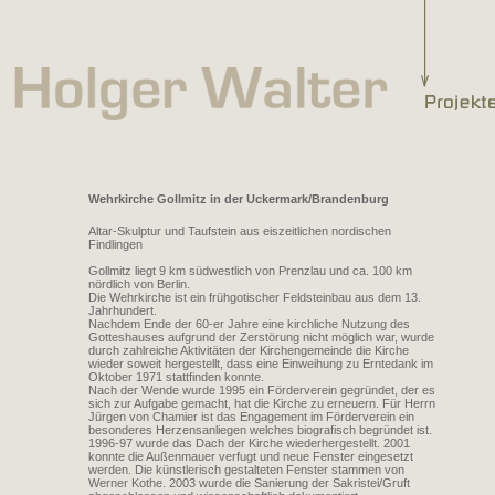
Wehrkirche Gollmitz in der Uckermark/Brandenburg
Altar-Skulptur und Taufstein aus eiszeitlichen nordischen
Findlingen
Gollmitz liegt 9 km südwestlich von Prenzlau und ca. 100 km
nördlich von Berlin.
Die Wehrkirche ist ein frühgotischer Feldsteinbau aus dem 13.
Jahrhundert.
Nachdem Ende der 60-er Jahre eine kirchliche Nutzung des
Gotteshauses aufgrund der Zerstörung nicht möglich war, wurde
durch zahlreiche Aktivitäten der Kirchengemeinde die Kirche
wieder soweit hergestellt, dass eine Einweihung zu Erntedank im
Oktober 1971 stattfinden konnte.
Nach der Wende wurde 1995 ein Förderverein gegründet, der es
sich zur Aufgabe gemacht, hat die Kirche zu erneuern. Für Herrn
Jürgen von Chamier ist das Engagement im Förderverein ein
besonderes Herzensanliegen welches biografisch begründet ist.
1996-97 wurde das Dach der Kirche wiederhergestellt. 2001
konnte die Außenmauer verfugt und neue Fenster eingesetzt
werden. Die künstlerisch gestalteten Fenster stammen von
Werner Kothe. 2003 wurde die Sanierung der Sakristei/Gruft