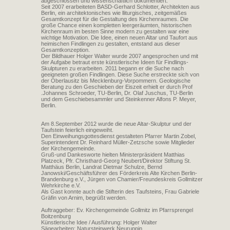
abgeschlossen und wissenschaftlich dokumentiert.
Seit 2007 erarbeiteten BASD-Gerhard Schlotter, Architekten aus
Berlin, ein architektonisches wie lliturgisches, zeitgemäßes
Gesamtkonzept für die Gestaltung des Kirchenraumes. Die
große Chance einen kompletten leergeräumten, historischen
Kirchenraum im besten Sinne modern zu gestalten war eine
wichtige Motivation. Die Idee, einen neuen Altar und Taufort aus
heimischen Findlingen zu gestalten, entstand aus dieser
Gesamtkonzeption.
Der Bildhauer Holger Walter wurde 2007 angesprochen und mit
der Aufgabe betraut erste künstlerische Ideen für Findlings-
Skulpturen zu erarbeiten. 2011 begann er die Suche nach
geeigneten großen Findlingen. Diese Suche erstreckte sich von
der Oberlausitz bis Mecklenburg-Vorpommern. Geologische
Beratung zu den Geschieben der Eiszeit erhielt er durch Prof
.Johannes Schroeder, TU-Berlin, Dr. Olaf Juschus, TU-Berlin
und dem Geschiebesammler und Steinkenner Alfons P. Meyer,
Berlin.
Am 8.September 2012 wurde die neue Altar-Skulptur und der
Taufstein feierlich eingeweiht.
Den Einweihungsgottesdienst gestalteten Pfarrer Martin Zobel,
Superintendent Dr. Reinhard Müller-Zetzsche sowie Mitglieder
der Kirchengemeinde.
Gruß-und Dankesworte hielten Ministerpräsident Matthias
Platzeck, Pfr. Christhard-Georg Neubert/Direktor Stiftung St.
Matthäus Berlin, Landrat Dietmar Schulze, Bernd
Janowski/Geschäftsführer des Förderkreis Alte Kirchen Berlin-
Brandenburg e.V., Jürgen von Chamier/Freundeskreis Gollmitzer
Wehrkirche e.V.
Als Gast konnte auch die Stifterin des Taufsteins, Frau Gabriele
Gräfin von Arnim, begrüßt werden.
Auftraggeber: Ev. Kirchengemeinde Gollmitz im Pfarrsprengel
Boitzenburg
Künstlerische Idee / Ausführung: Holger Walter
Sägearbeiten: Natursteinwerk Neuruppin